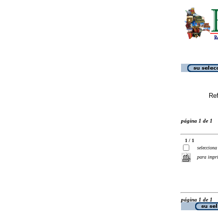
Ref
página 1 de 1
1 / 1
selecciona
para impr
página 1 de 1