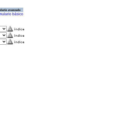
lario avanzado
mulario básico