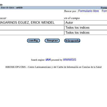
eda
Base de datos :
article
Formu
Formulario libre
For
Buscar por :
uscar
en el campo
iAH
WWWISIS
Search engine:
powered by
BIREME/OPS/OMS - Centro Latinoamericano y del Caribe de Información en Ciencias de la Salud