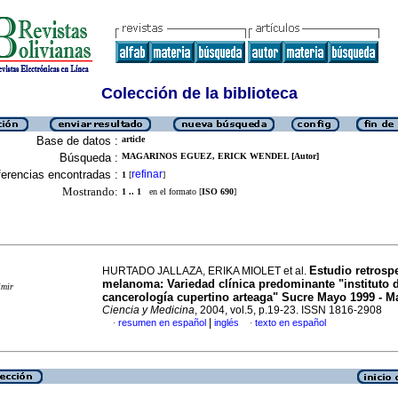
Colección de la biblioteca
Base de datos :
article
Búsqueda :
MAGARINOS EGUEZ, ERICK WENDEL [Autor]
erencias encontradas :
refinar
1
[
]
Mostrando:
1 .. 1
en el formato [
ISO 690
]
Estudio retrosp
HURTADO JALLAZA, ERIKA MIOLET et al.
melanoma
:
Variedad clínica predominante "instituto 
imir
cancerología cupertino arteaga" Sucre Mayo 1999 - M
Ciencia y Medicina
, 2004, vol.5, p.19-23. ISSN 1816-2908
|
resumen en español
inglés
texto en español
·
·