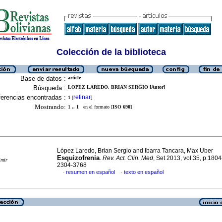
Colección de la biblioteca
Base de datos :
article
Búsqueda :
LOPEZ LAREDO, BRIAN SERGIO [Autor]
erencias encontradas :
refinar
1
[
]
Mostrando:
1 .. 1
en el formato [
ISO 690
]
López Laredo, Brian Sergio and Ibarra Tancara, Max Uber
Esquizofrenia
.
Rev. Act. Clin. Med
, Set 2013, vol.35, p.180
imir
2304-3768
resumen en español
texto en español
·
·