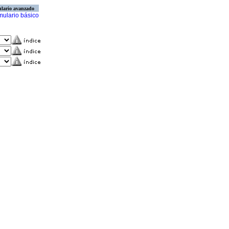
lario avanzado
mulario básico