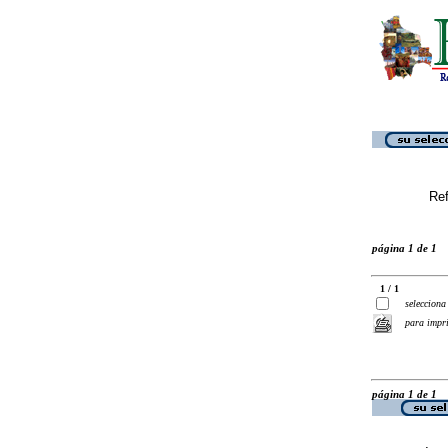
Ref
página 1 de 1
1 / 1
selecciona
para impr
página 1 de 1