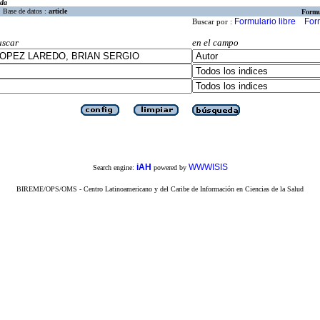
eda
Base de datos :
article
Formu
Formulario libre
For
Buscar por :
uscar
en el campo
iAH
WWWISIS
Search engine:
powered by
BIREME/OPS/OMS - Centro Latinoamericano y del Caribe de Información en Ciencias de la Salud