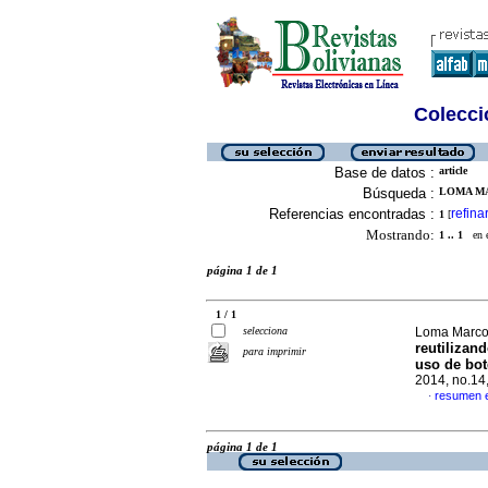
Colecció
Base de datos :
article
Búsqueda :
LOMA MA
Referencias encontradas :
refina
1
[
Mostrando:
1 .. 1
en el
página 1 de 1
1 / 1
selecciona
Loma Marcon
reutilizan
para imprimir
uso de bot
2014, no.14
resumen 
·
página 1 de 1