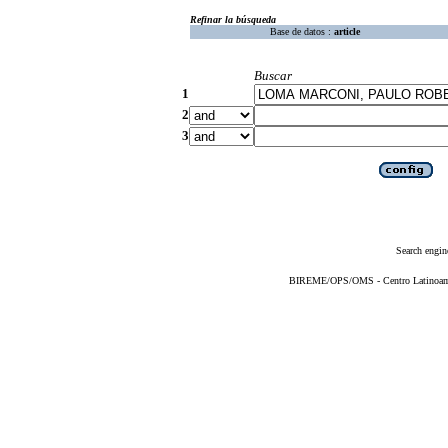
Refinar la búsqueda
Base de datos :
article
Buscar
1
2
3
Search engin
BIREME/OPS/OMS - Centro Latinoameri