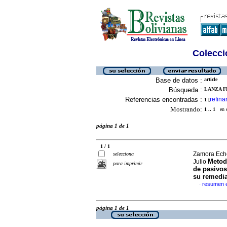
Colecció
Base de datos :
article
Búsqueda :
LANZA FE
Referencias encontradas :
refina
1
[
Mostrando:
1 .. 1
en el
página 1 de 1
1 / 1
Zamora Eche
selecciona
Metodo
Julio
para imprimir
de pasivos
su remedi
resumen 
·
página 1 de 1