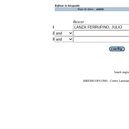
Refinar la búsqueda
Base de datos :
article
Buscar
1
2
3
Search engin
BIREME/OPS/OMS - Centro Latinoameri