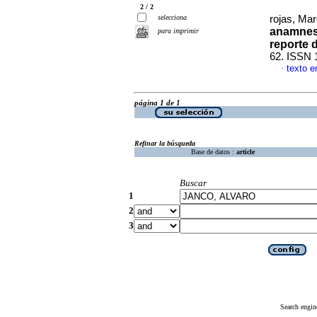
2 / 2
selecciona
rojas, Ma
anamnesi
para imprimir
reporte 
62. ISSN 
texto e
·
página 1 de 1
Refinar la búsqueda
Base de datos :
article
Buscar
1
2
3
Search engin