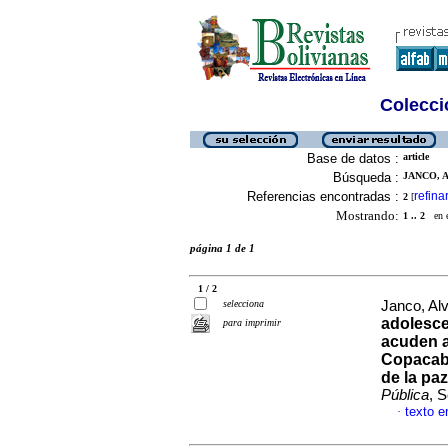
Colecció
Base de datos :
article
Búsqueda :
JANCO, A
Referencias encontradas :
refina
2
[
Mostrando:
1 .. 2
en el
página 1 de 1
1 / 2
selecciona
Janco, Al
adolesce
para imprimir
acuden a
Copacab
de la pa
Pública
, 
texto e
·