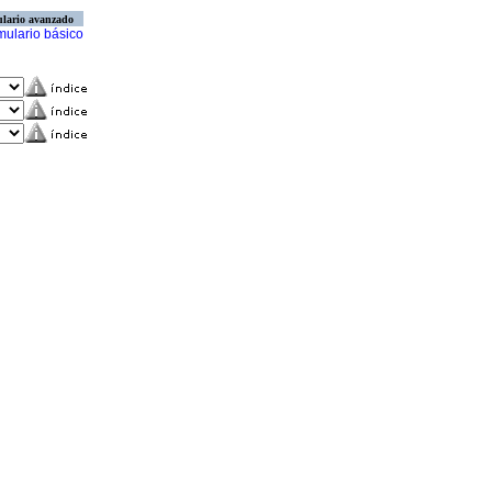
lario avanzado
mulario básico