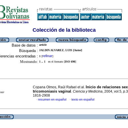
Colección de la biblioteca
Base de datos :
article
Búsqueda :
JALDIN ALVAREZ, LUIS [Autor]
erencias encontradas :
refinar
1
[
]
Mostrando:
1 .. 1
en el formato [
ISO 690
]
Inicio de relaciones sex
Copana Olmos, Raúl Rafael et al.
tricomoniasis vaginal
.
Ciencia y Medicina
, 2004, vol.5, p
imir
1816-2908
resumen en español
texto en español
·
·