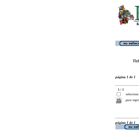
Ref
página 1 de 1
1 / 1
selecciona
para impr
página 1 de 1