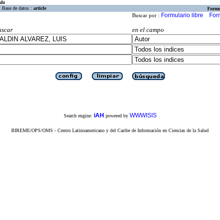
eda
Base de datos :
article
Formu
Formulario libre
For
Buscar por :
uscar
en el campo
iAH
WWWISIS
Search engine:
powered by
BIREME/OPS/OMS - Centro Latinoamericano y del Caribe de Información en Ciencias de la Salud