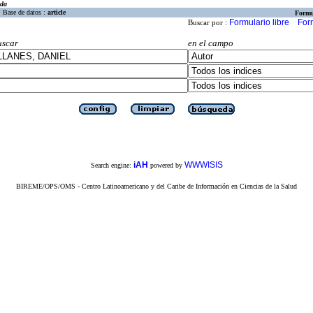
eda
Base de datos :
article
Formu
Formulario libre
For
Buscar por :
uscar
en el campo
iAH
WWWISIS
Search engine:
powered by
BIREME/OPS/OMS - Centro Latinoamericano y del Caribe de Información en Ciencias de la Salud