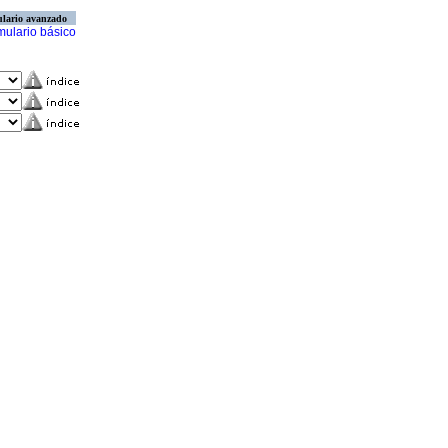
lario avanzado
mulario básico