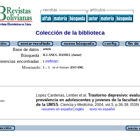
Colección de la biblioteca
Base de datos :
article
Búsqueda :
ILLANES, DANIEL [Autor]
erencias encontradas :
refinar
1
[
]
Mostrando:
1 .. 1
en el formato [
ISO 690
]
Trastorno depresivo
:
evalu
Lopez Cardenas, Limber et al.
prevalencia en adolescentes y jovenes de la facultad
imir
de la UMSS
.
Ciencia y Medicina
, 2004, vol.5, p.36-38. ISS
|
resumen en español
inglés
texto en español
·
·