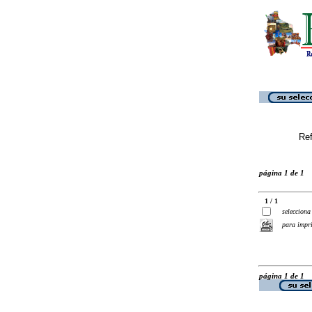
Ref
página 1 de 1
1 / 1
selecciona
para impr
página 1 de 1