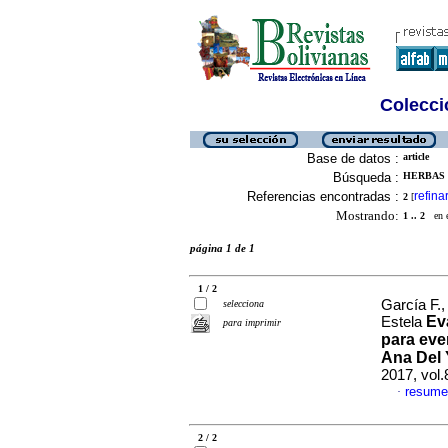
Colecció
Base de datos :
article
Búsqueda :
HERBAS B
Referencias encontradas :
refina
2
[
Mostrando:
1 .. 2
en el
página 1 de 1
1 / 2
García F.
selecciona
Ev
Estela
para imprimir
para eve
Ana Del 
2017, vol
resume
·
2 / 2