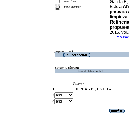
García F.,
selecciona
An
Estela
para imprimir
pasivos
limpieza
Refinerí
propuest
2016, vol
resume
·
página 1 de 1
Refinar la búsqueda
Base de datos :
article
Buscar
1
2
3