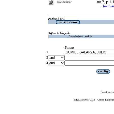
no.7, p.1
para imprimir
texto e
·
página 1 de 1
Refinar la búsqueda
Base de datos :
article
Buscar
1
2
3
Search engin
BIREME/OPS/OMS - Centro Latinoameri