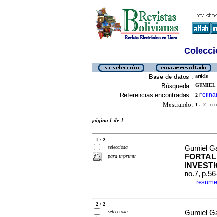
Colecció
Base de datos :
article
Búsqueda :
GUMIEL 
Referencias encontradas :
refina
2
[
Mostrando:
1 .. 2
en el
página 1 de 1
1 / 2
selecciona
Gumiel Ga
FORTAL
para imprimir
INVEST
no.7, p.5
resume
·
2 / 2
selecciona
Gumiel Ga