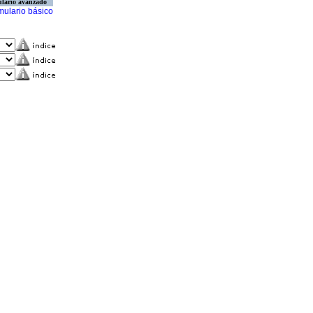
lario avanzado
mulario básico