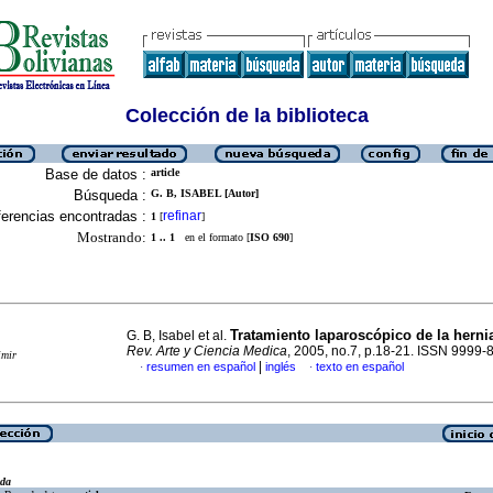
Colección de la biblioteca
Base de datos :
article
Búsqueda :
G. B, ISABEL [Autor]
erencias encontradas :
refinar
1
[
]
Mostrando:
1 .. 1
en el formato [
ISO 690
]
Tratamiento laparoscópico de la herni
G. B, Isabel et al.
Rev. Arte y Ciencia Medica
, 2005, no.7, p.18-21. ISSN 9999-
imir
|
resumen en español
inglés
texto en español
·
·
eda