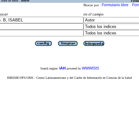
Base de datos :
article
Formu
Formulario libre
For
Buscar por :
uscar
en el campo
iAH
WWWISIS
Search engine:
powered by
BIREME/OPS/OMS - Centro Latinoamericano y del Caribe de Información en Ciencias de la Salud