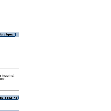
a inguinal
.
8888