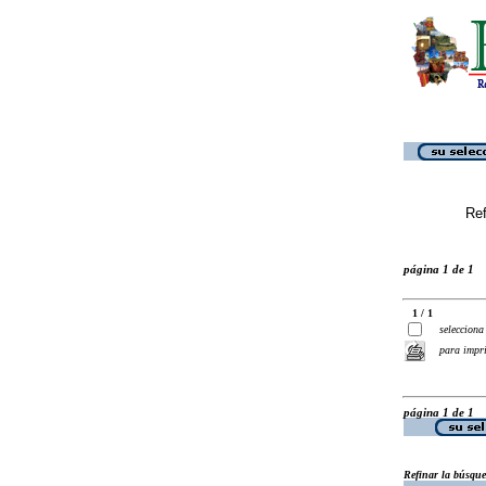
Ref
página 1 de 1
1 / 1
selecciona
para impr
página 1 de 1
Refinar la búsqu