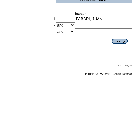
Base de datos :
article
Buscar
1
2
3
Search engin
BIREME/OPS/OMS - Centro Latinoameri