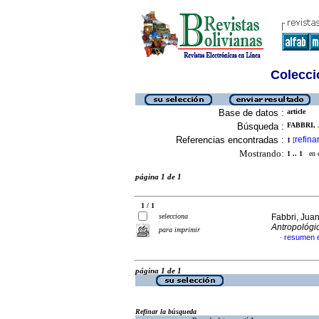
Colecció
Base de datos :
article
Búsqueda :
FABBRI, 
Referencias encontradas :
refina
1
[
Mostrando:
1 .. 1
en el
página 1 de 1
1 / 1
selecciona
Fabbri, Jua
Antropológi
para imprimir
resumen 
·
página 1 de 1
Refinar la búsqueda