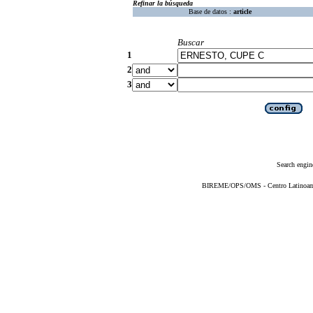
Refinar la búsqueda
Base de datos :
article
Buscar
1
2
3
Search engin
BIREME/OPS/OMS - Centro Latinoameri