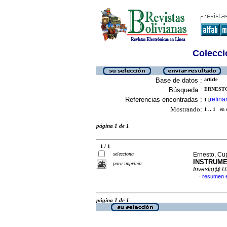
Colecció
Base de datos :
article
Búsqueda :
ERNESTO,
Referencias encontradas :
refina
1
[
Mostrando:
1 .. 1
en el
página 1 de 1
1 / 1
selecciona
Ernesto, Cu
INSTRUME
para imprimir
Investig@ 
resumen 
·
página 1 de 1