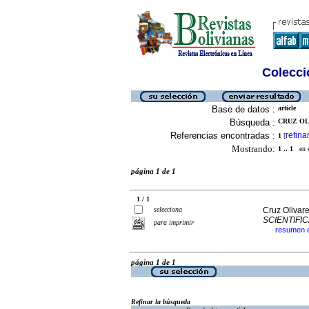
Colecció
Base de datos :
article
Búsqueda :
CRUZ OL
Referencias encontradas :
refina
1
[
Mostrando:
1 .. 1
en el
página 1 de 1
1 / 1
selecciona
Cruz Olivar
SCIENTIFI
para imprimir
resumen 
·
página 1 de 1
Refinar la búsqueda