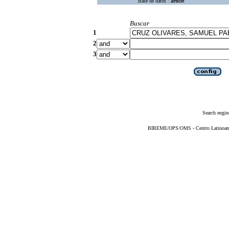
Base de datos :
article
Buscar
1
2
3
Search engin
BIREME/OPS/OMS - Centro Latinoameri