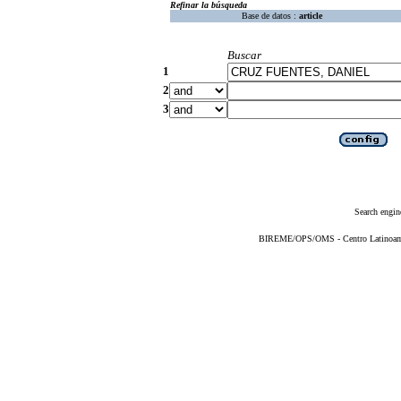
Refinar la búsqueda
Base de datos :
article
Buscar
1
2
3
Search engin
BIREME/OPS/OMS - Centro Latinoameri