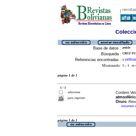
Colecció
Base de datos :
article
Búsqueda :
CRUZ FUE
Referencias encontradas :
refina
1
[
Mostrando:
1 .. 1
en el
página 1 de 1
1 / 1
selecciona
Cordero Vela
atmosféric
para imprimir
Oruro
.
Rev
resumen 
·
página 1 de 1