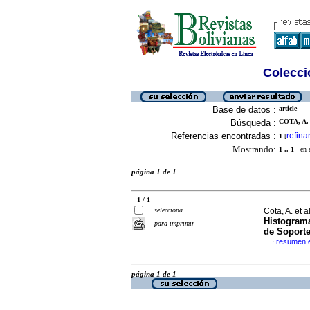
Colecció
Base de datos :
article
Búsqueda :
COTA, A. 
Referencias encontradas :
refina
1
[
Mostrando:
1 .. 1
en el
página 1 de 1
1 / 1
selecciona
Cota, A. et a
Histograma
para imprimir
de Soport
resumen 
·
página 1 de 1