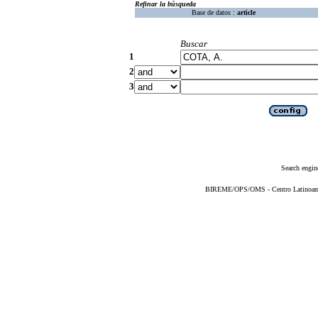
Refinar la búsqueda
Base de datos :
article
Buscar
1
2
3
Search engin
BIREME/OPS/OMS - Centro Latinoameri