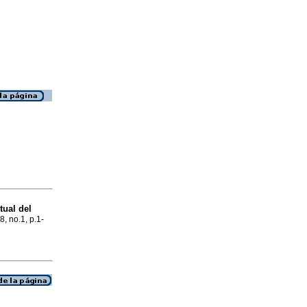
tual del
8, no.1, p.1-