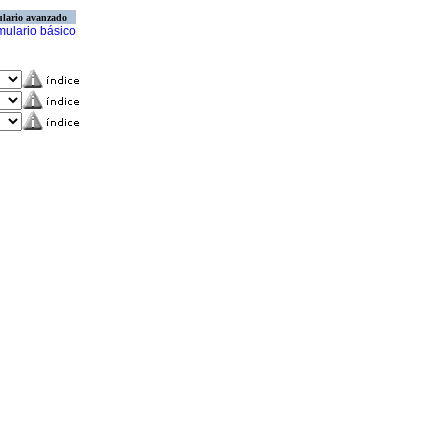
lario avanzado
mulario básico