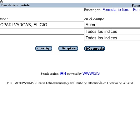
eda
Base de datos :
article
Formu
Formulario libre
For
Buscar por :
uscar
en el campo
iAH
WWWISIS
Search engine:
powered by
BIREME/OPS/OMS - Centro Latinoamericano y del Caribe de Información en Ciencias de la Salud