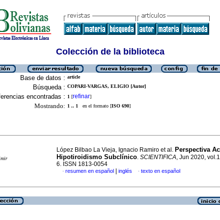
Colección de la biblioteca
Base de datos :
article
Búsqueda :
COPARI-VARGAS, ELIGIO [Autor]
erencias encontradas :
refinar
1
[
]
Mostrando:
1 .. 1
en el formato [
ISO 690
]
Perspectiva Ac
López Bilbao La Vieja, Ignacio Ramiro et al.
Hipotiroidismo Subclínico
.
SCIENTIFICA
, Jun 2020, vol.1
imir
6. ISSN 1813-0054
|
resumen en español
inglés
texto en español
·
·