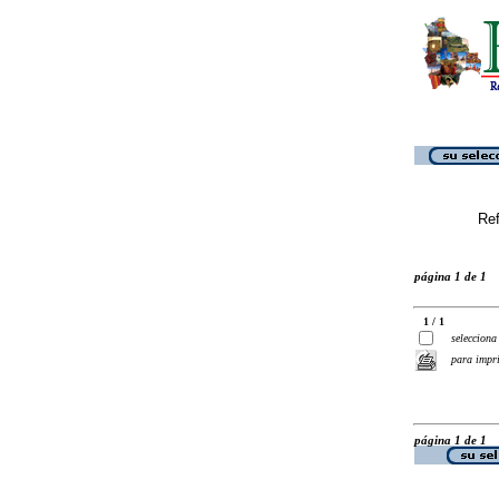
Ref
página 1 de 1
1 / 1
selecciona
para impr
página 1 de 1