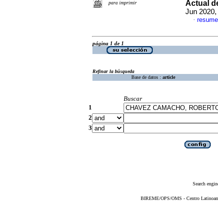
Actual d
para imprimir
Jun 2020, 
resume
·
página 1 de 1
Refinar la búsqueda
Base de datos :
article
Buscar
1
2
3
Search engin
BIREME/OPS/OMS - Centro Latinoameri