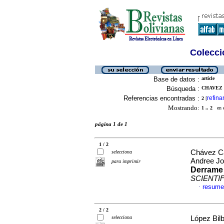
Colecció
Base de datos :
article
Búsqueda :
CHAVEZ 
Referencias encontradas :
refina
2
[
Mostrando:
1 .. 2
en el
página 1 de 1
1 / 2
Chávez Ca
selecciona
Andree Jo
para imprimir
Derrame 
SCIENTI
resume
·
2 / 2
selecciona
López Bilb