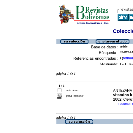
Colecció
Base de datos :
article
Búsqueda :
CARVAJA
Referencias encontradas :
refina
1
[
Mostrando:
1 .. 1
en el
página 1 de 1
1 / 1
selecciona
ANTEZANA 
vitamina k 
para imprimir
2002
.
Cienc
resumen 
·
página 1 de 1