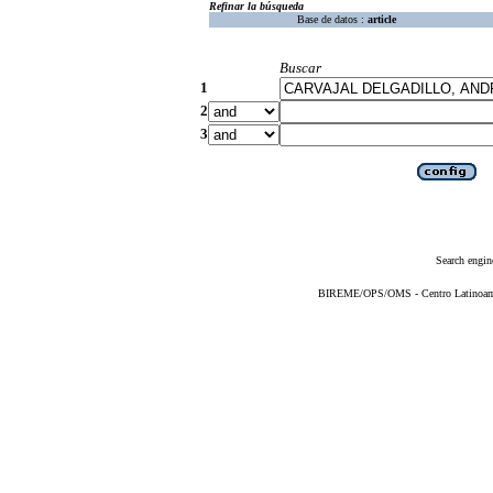
Refinar la búsqueda
Base de datos :
article
Buscar
1
2
3
Search engin
BIREME/OPS/OMS - Centro Latinoameri