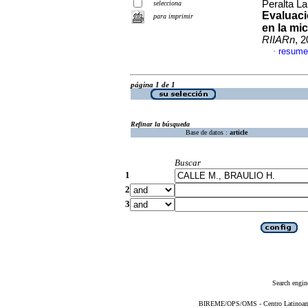
Peralta La
selecciona
Evaluaci
para imprimir
en la mi
RIIARn
, 
resume
·
página 1 de 1
Refinar la búsqueda
Base de datos :
article
Buscar
1
2
3
Search engin
BIREME/OPS/OMS - Centro Latinoameri