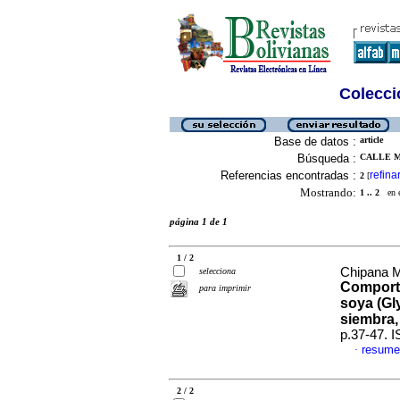
Colecció
Base de datos :
article
Búsqueda :
CALLE M.
Referencias encontradas :
refina
2
[
Mostrando:
1 .. 2
en el
página 1 de 1
1 / 2
Chipana M
selecciona
Comport
para imprimir
soya (Gl
siembra,
p.37-47. 
resume
·
2 / 2