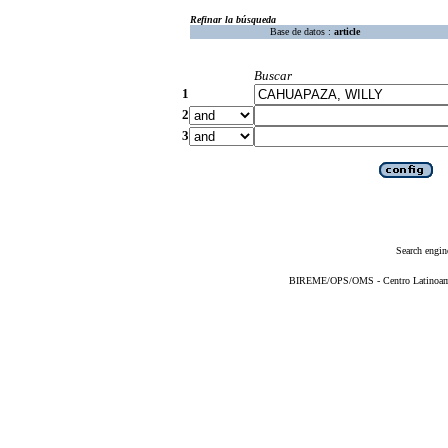
Refinar la búsqueda
Base de datos :
article
Buscar
1
2
3
Search engin
BIREME/OPS/OMS - Centro Latinoameri