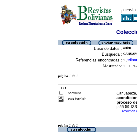
Colecció
Base de datos :
article
Búsqueda :
CAHUAPA
Referencias encontradas :
refina
1
[
Mostrando:
1 .. 1
en el
página 1 de 1
1 / 1
selecciona
Cahuapaza, 
acondicion
para imprimir
proceso de
p.55-59. IS
resumen 
·
página 1 de 1