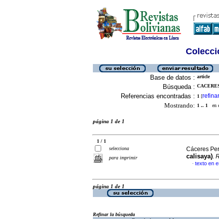
Colecció
Base de datos :
article
Búsqueda :
CACERES
Referencias encontradas :
refina
1
[
Mostrando:
1 .. 1
en el
página 1 de 1
1 / 1
selecciona
Cáceres Per
calisaya)
.
R
para imprimir
texto en 
·
página 1 de 1
Refinar la búsqueda