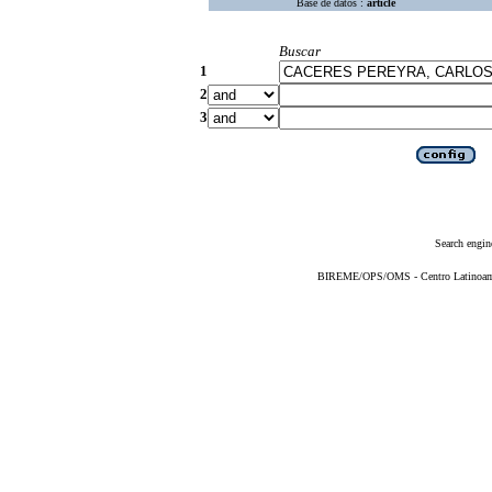
Base de datos :
article
Buscar
1
2
3
Search engin
BIREME/OPS/OMS - Centro Latinoameri