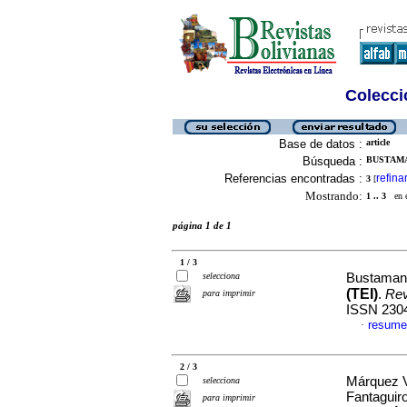
Colecció
Base de datos :
article
Búsqueda :
BUSTAMA
Referencias encontradas :
refina
3
[
Mostrando:
1 .. 3
en el
página 1 de 1
1 / 3
selecciona
Bustaman
(TEI)
.
Rev
para imprimir
ISSN 230
resume
·
2 / 3
Márquez V
selecciona
Fantaguir
para imprimir