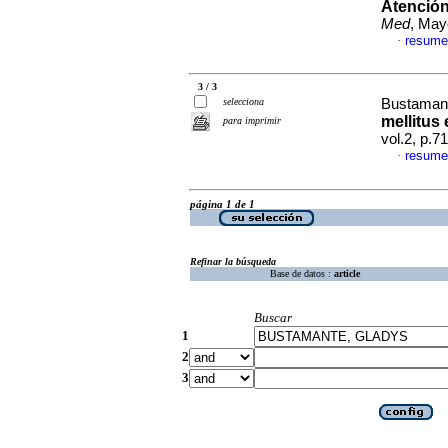
Atención
Med
, May
resume
·
3 / 3
selecciona
Bustaman
mellitus 
para imprimir
vol.2, p.
resume
·
página 1 de 1
Refinar la búsqueda
Base de datos :
article
Buscar
1
2
3