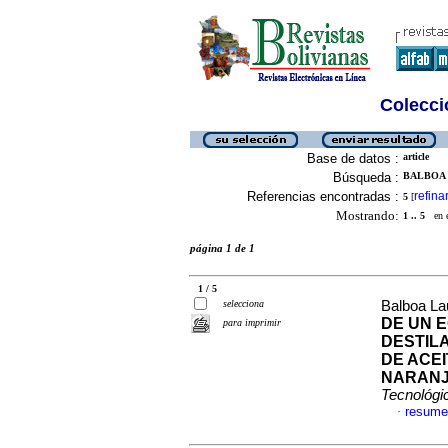
Colecció
Base de datos :
article
Búsqueda :
BALBOA 
Referencias encontradas :
refina
5
[
Mostrando:
1 .. 5
en el
página 1 de 1
1 / 5
selecciona
Balboa La
DE UN 
para imprimir
DESTIL
DE ACEI
NARANJA
Tecnológi
resume
·