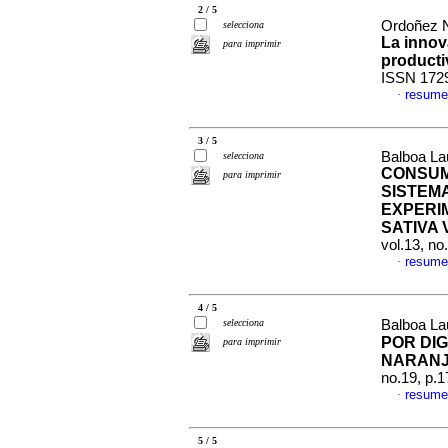
2 / 5
Ordoñez N
selecciona
La innov
para imprimir
producti
ISSN 172
resume
·
3 / 5
Balboa La
selecciona
CONSUM
para imprimir
SISTEM
EXPERI
SATIVA
vol.13, n
resume
·
4 / 5
selecciona
Balboa La
POR DI
para imprimir
NARANJ
no.19, p.
resume
·
5 / 5