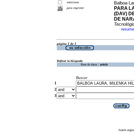
selecciona
Balboa La
PARA L
para imprimir
(DAV) D
DE NARA
Tecnológi
resume
·
página 1 de 1
Refinar la búsqueda
Base de datos :
article
Buscar
1
2
3
Search engin