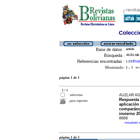
Colecció
Base de datos :
article
Búsqueda :
AUZLAR 
Referencias encontradas :
refina
1
[
Mostrando:
1 .. 1
en el
página 1 de 1
1 / 1
AUZLAR AG
selecciona
Respuesta d
para imprimir
aplicación 
comparándo
invierno 2
8888
resumen 
·
página 1 de 1