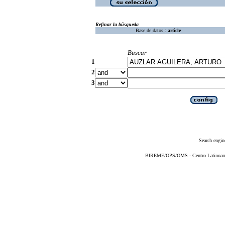
Refinar la búsqueda
Base de datos :
article
Buscar
1
2
3
Search engin
BIREME/OPS/OMS - Centro Latinoameri