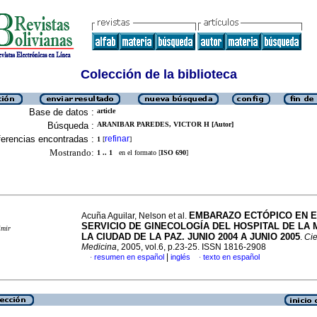
Colección de la biblioteca
Base de datos :
article
Búsqueda :
ARANIBAR PAREDES, VICTOR H [Autor]
erencias encontradas :
refinar
1
[
]
Mostrando:
1 .. 1
en el formato [
ISO 690
]
EMBARAZO ECTÓPICO EN E
Acuña Aguilar, Nelson et al.
SERVICIO DE GINECOLOGÍA DEL HOSPITAL DE LA 
imir
LA CIUDAD DE LA PAZ. JUNIO 2004 A JUNIO 2005
.
Cie
Medicina
, 2005, vol.6, p.23-25. ISSN 1816-2908
|
resumen en español
inglés
texto en español
·
·