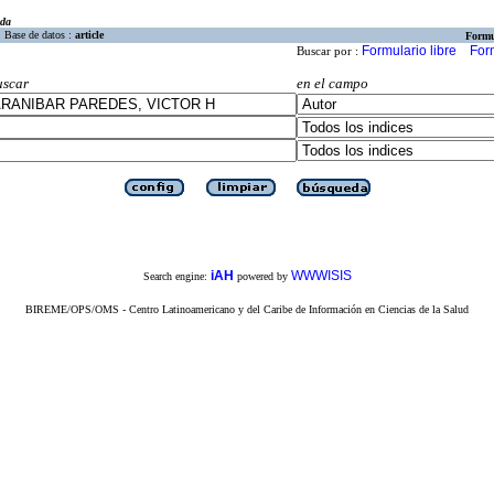
eda
Base de datos :
article
Formu
Formulario libre
For
Buscar por :
uscar
en el campo
iAH
WWWISIS
Search engine:
powered by
BIREME/OPS/OMS - Centro Latinoamericano y del Caribe de Información en Ciencias de la Salud