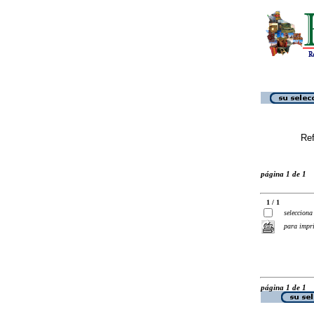
Ref
página 1 de 1
1 / 1
selecciona
para impr
página 1 de 1