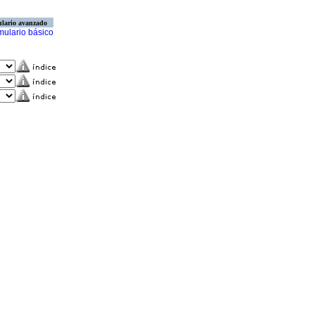
lario avanzado
mulario básico