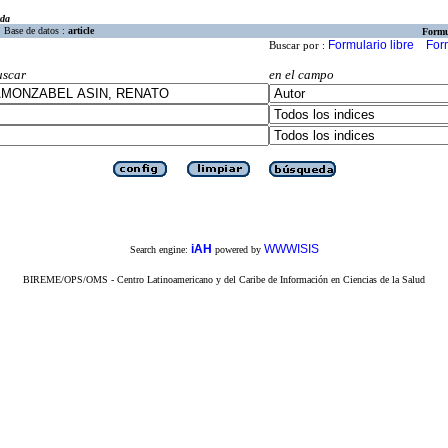
eda
Base de datos :
article
Formu
Formulario libre
For
Buscar por :
uscar
en el campo
iAH
WWWISIS
Search engine:
powered by
BIREME/OPS/OMS - Centro Latinoamericano y del Caribe de Información en Ciencias de la Salud