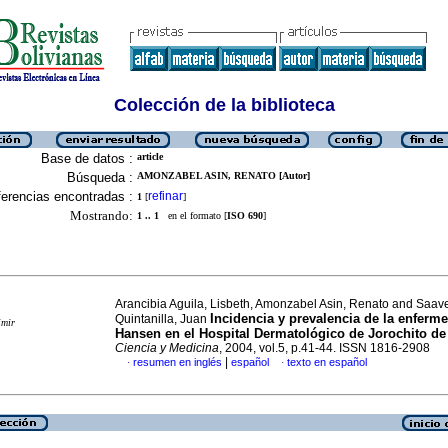
Colección de la biblioteca
Base de datos :
article
Búsqueda :
AMONZABEL ASIN, RENATO [Autor]
erencias encontradas :
refinar
1
[
]
Mostrando:
1 .. 1
en el formato [
ISO 690
]
Arancibia Aguila, Lisbeth, Amonzabel Asin, Renato and Saav
Incidencia y prevalencia de la enferm
Quintanilla, Juan
imir
Hansen en el Hospital Dermatológico de Jorochito de
Ciencia y Medicina
, 2004, vol.5, p.41-44. ISSN 1816-2908
|
resumen en inglés
español
texto en español
·
·