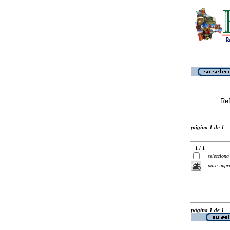
Ref
página 1 de 1
1 / 1
selecciona
para impr
página 1 de 1