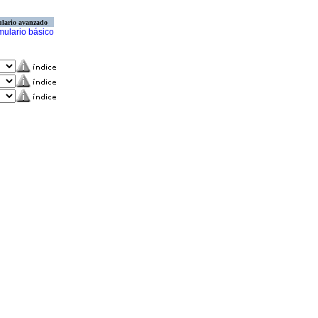
lario avanzado
mulario básico