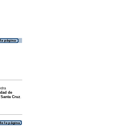
edra
edad de
 Santa Cruz
.