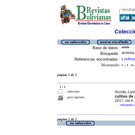
Colecció
Base de datos :
article
Búsqueda :
ACOSTA, 
Referencias encontradas :
refina
1
[
Mostrando:
1 .. 1
en el
página 1 de 1
1 / 1
selecciona
Acosta, Luis
cultivo de 
para imprimir
2017, vol.4
resumen 
·
página 1 de 1