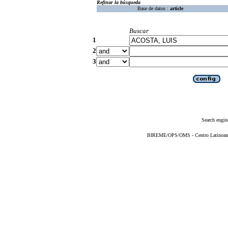
Refinar la búsqueda
Base de datos :
article
Buscar
1
2
3
Search engin
BIREME/OPS/OMS - Centro Latinoameri