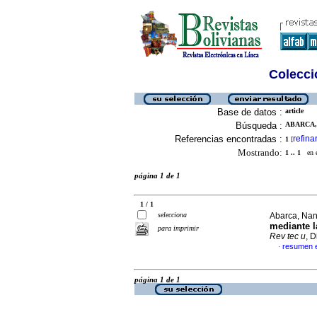
Colecció
Base de datos :
article
Búsqueda :
ABARCA, 
Referencias encontradas :
refina
1
[
Mostrando:
1 .. 1
en el
página 1 de 1
1 / 1
selecciona
Abarca, Nan
mediante l
para imprimir
Rev tec u
, 
resumen 
·
página 1 de 1