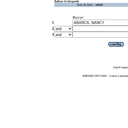
Refinar la búsqueda
Base de datos :
article
Buscar
1
2
3
Search engin
BIREME/OPS/OMS - Centro Latinoameri