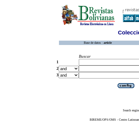
Colecció
Base de datos :
article
Buscar
1
2
3
Search engin
BIREME/OPS/OMS - Centro Latinoameri